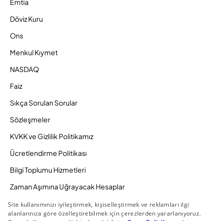
Emtia
Döviz Kuru
Ons
Menkul Kıymet
NASDAQ
Faiz
Sıkça Sorulan Sorular
Sözleşmeler
KVKK ve Gizlilik Politikamız
Ücretlendirme Politikası
Bilgi Toplumu Hizmetleri
Zaman Aşımına Uğrayacak Hesaplar
Duyurular ve Kampanyalar