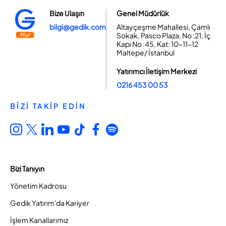
Bize Ulaşın
Genel Müdürlük
bilgi@gedik.com
Altayçeşme Mahallesi, Çamlı
Sokak, Pasco Plaza, No :21, İç
Kapı No :45, Kat: 10-11-12
Maltepe/ İstanbul
Yatırımcı İletişim Merkezi
0216 453 00 53
BİZİ TAKİP EDİN
Bizi Tanıyın
Yönetim Kadrosu
Gedik Yatırım'da Kariyer
İşlem Kanallarımız