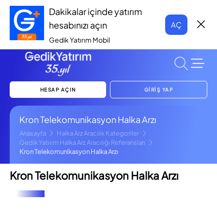
Dakikalar içinde yatırım
hesabınızı açın
AÇ
Gedik Yatırım Mobil
HESAP AÇIN
GİRİŞ YAP
Kron Telekomunikasyon Halka Arzı
Anasayfa
Halka Arz Aracılık Kategoriler
Gedik Yatırım Halka Arz Aracılığı Referansları
Kron Telekomunikasyon Halka Arzı
Kron Telekomunikasyon Halka Arzı