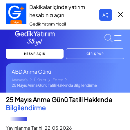
Dakikalar içinde yatırım
hesabınızı açın
AÇ
Gedik Yatırım Mobil
HESAP AÇIN
GİRİŞ YAP
ABD Anma Günü
Anasayfa
Ürünler
Forex
25 Mayıs Anma Günü Tatili Hakkında Bilgilendirme
25 Mayıs Anma Günü Tatili Hakkında
Bilgilendirme
Yayınlanma Tarihi:
22.05.2026