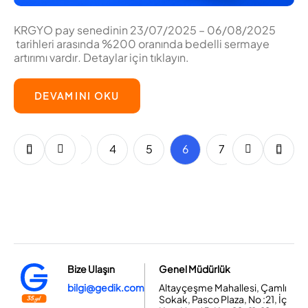
KRGYO pay senedinin 23/07/2025 – 06/08/2025
tarihleri arasında %200 oranında bedelli sermaye
artırımı vardır
.
Detaylar için tıklayın.
DEVAMINI OKU
1
2
3
4
5
6
7
8
9
Bize Ulaşın
Genel Müdürlük
bilgi@gedik.com
Altayçeşme Mahallesi, Çamlı
Sokak, Pasco Plaza, No :21, İç