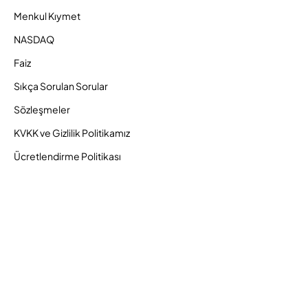
Menkul Kıymet
NASDAQ
Faiz
Sıkça Sorulan Sorular
Sözleşmeler
KVKK ve Gizlilik Politikamız
Ücretlendirme Politikası
Bilgi Toplumu Hizmetleri
Zaman Aşımına Uğrayacak Hesaplar
Duyurular ve Kampanyalar
© 2026 Gedik Yatırım Menkul Değerler AŞ. Tüm Hakları