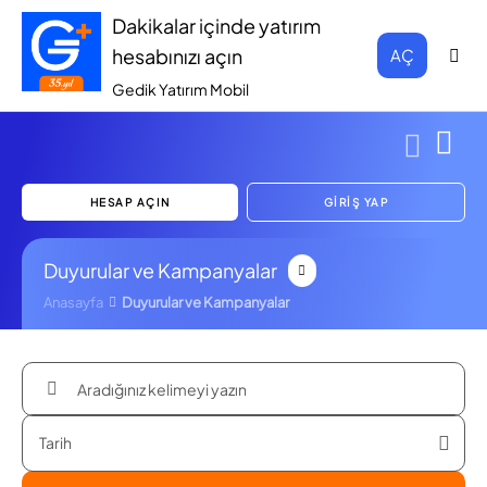
Dakikalar içinde yatırım
hesabınızı açın
AÇ
Gedik Yatırım Mobil
HESAP AÇIN
GİRİŞ YAP
Duyurular ve Kampanyalar
Anasayfa
Duyurular ve Kampanyalar