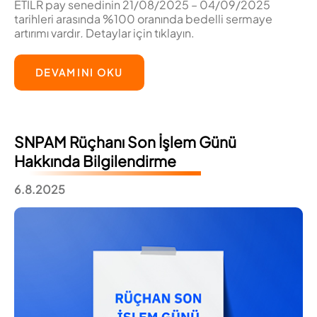
ETILR pay senedinin 21/08/2025 – 04/09/2025
tarihleri arasında %100 oranında bedelli sermaye
artırımı vardır
.
Detaylar için tıklayın.
DEVAMINI OKU
SNPAM Rüçhanı Son İşlem Günü
Hakkında Bilgilendirme
6.8.2025