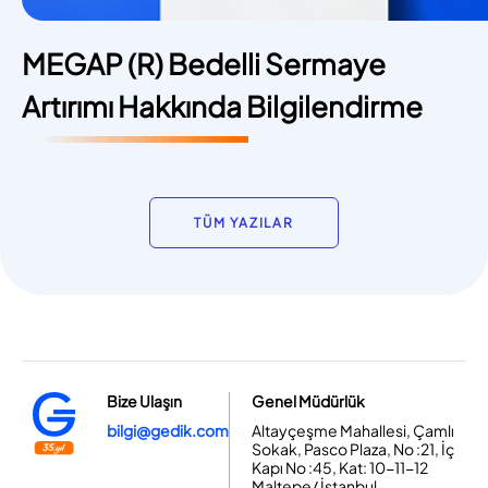
MEGAP (R) Bedelli Sermaye
Artırımı Hakkında Bilgilendirme
TÜM YAZILAR
Bize Ulaşın
Genel Müdürlük
bilgi@gedik.com
Altayçeşme Mahallesi, Çamlı
Sokak, Pasco Plaza, No :21, İç
Kapı No :45, Kat: 10-11-12
Maltepe/ İstanbul