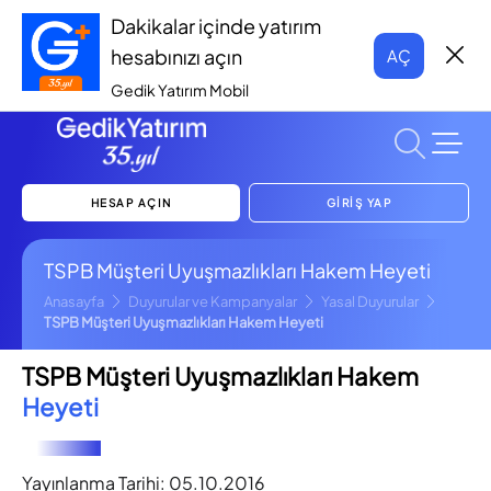
Dakikalar içinde yatırım
hesabınızı açın
AÇ
Gedik Yatırım Mobil
HESAP AÇIN
GİRİŞ YAP
TSPB Müşteri Uyuşmazlıkları Hakem Heyeti
Anasayfa
Duyurular ve Kampanyalar
Yasal Duyurular
TSPB Müşteri Uyuşmazlıkları Hakem Heyeti
TSPB Müşteri Uyuşmazlıkları Hakem
Heyeti
Yayınlanma Tarihi:
05.10.2016