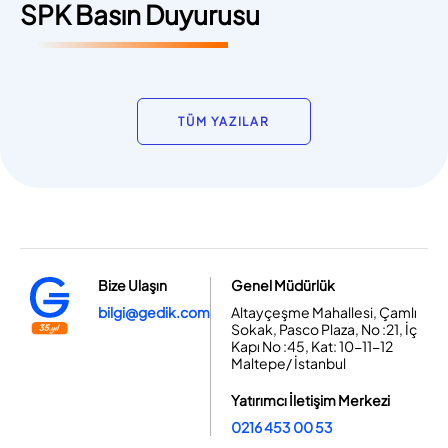
SPK Basın Duyurusu
TÜM YAZILAR
Bize Ulaşın
Genel Müdürlük
bilgi@gedik.com
Altayçeşme Mahallesi, Çamlı
Sokak, Pasco Plaza, No :21, İç
Kapı No :45, Kat: 10-11-12
Maltepe/ İstanbul
Yatırımcı İletişim Merkezi
0216 453 00 53