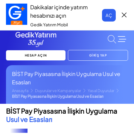
Dakikalar içinde yatırım
hesabınızı açın
AÇ
Gedik Yatırım Mobil
HESAP AÇIN
GİRİŞ YAP
BİST Pay Piyasasına İlişkin Uygulama Usul ve
Esasları
Anasayfa
Duyurular ve Kampanyalar
Yasal Duyurular
BİST Pay Piyasasına İlişkin Uygulama Usul ve Esasları
BİST Pay Piyasasına İlişkin Uygulama
Usul ve Esasları