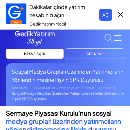
Dakikalar içinde yatırım
hesabınızı açın
AÇ
Gedik Yatırım Mobil
HESAP AÇIN
GİRİŞ YAP
Sosyal Medya Grupları Üzerinden Yatırımcıların
Yönlendirilmesine İlişkin SPK Duyurusu
Anasayfa
Duyurular ve Kampanyalar
Yasal Duyurular
Sosyal Medya Grupları Üzerinden Yatırımcıların Yönlendirilmesine
İlişkin SPK Duyurusu
Sermaye Piyasası Kurulu'nun sosyal
medya grupları üzerinden yatırımcıların
yönlendirilmemesine ilişkin duyurusu