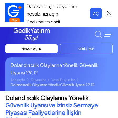
Dakikalar içinde yatırım
hesabınızı açın
AÇ
Gedik Yatırım Mobil
HESAP AÇIN
GİRİŞ YAP
Dolandırıcılık Olaylarına Yönelik Güvenlik
Uyarısı 29.12
Anasayfa
Duyurular
Yasal Duyurular
Dolandırıcılık Olaylarına Yönelik Güvenlik Uyarısı 29.12
Dolandırıcılık Olaylarına Yönelik
Güvenlik Uyarısı ve İzinsiz Sermaye
Piyasası Faaliyetlerine İlişkin