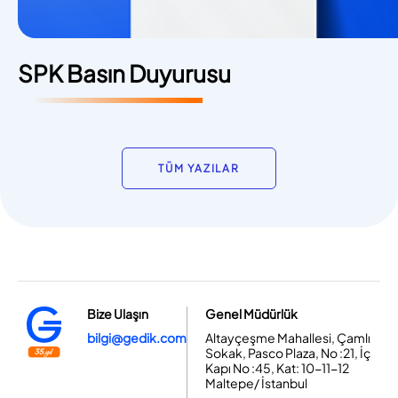
SPK Basın Duyurusu
TÜM YAZILAR
Bize Ulaşın
Genel Müdürlük
bilgi@gedik.com
Altayçeşme Mahallesi, Çamlı
Sokak, Pasco Plaza, No :21, İç
Kapı No :45, Kat: 10-11-12
Maltepe/ İstanbul