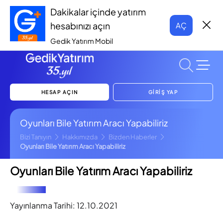
Dakikalar içinde yatırım
hesabınızı açın
AÇ
Gedik Yatırım Mobil
HESAP AÇIN
GİRİŞ YAP
Oyunları Bile Yatırım Aracı Yapabiliriz
Bizi Tanıyın
Hakkımızda
Bizden Haberler
Oyunları Bile Yatırım Aracı Yapabiliriz
Oyunları Bile Yatırım Aracı Yapabiliriz
Yayınlanma Tarihi:
12.10.2021