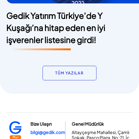
Gedik Yatırım Türkiye’de Y
Kuşağı’na hitap eden en iyi
işverenler listesine girdi!
TÜM YAZILAR
Bize Ulaşın
Genel Müdürlük
bilgi@gedik.com
Altayçeşme Mahallesi, Çamlı
Sokak, Pasco Plaza, No :21, İç