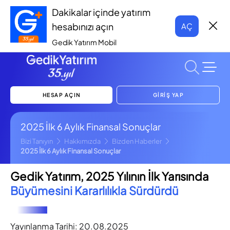
Dakikalar içinde yatırım
hesabınızı açın
AÇ
Gedik Yatırım Mobil
HESAP AÇIN
GİRİŞ YAP
2025 İlk 6 Aylık Finansal Sonuçlar
Bizi Tanıyın
Hakkımızda
Bizden Haberler
2025 İlk 6 Aylık Finansal Sonuçlar
Gedik Yatırım, 2025 Yılının İlk Yarısında
Büyümesini Kararlılıkla Sürdürdü
Yayınlanma Tarihi:
20.08.2025