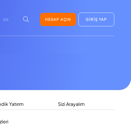
HESAP AÇIN
GİRİŞ YAP
EN
dik Yatırım
Sizi Arayalım
leri