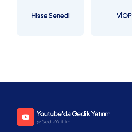
Hisse Senedi
VİOP
Youtube'da Gedik Yatırım
@GedikYatirim