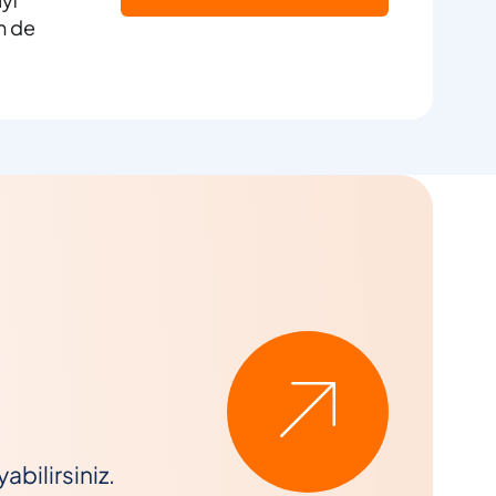
m de
bilirsiniz.