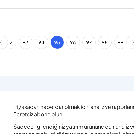
92
93
94
95
96
97
98
99
Piyasadan haberdar olmak için analiz ve raporlar
ücretsiz abone olun.
Sadece ilgilendiğiniz yatırım ürününe dair analiz v
raporları mobil bildirim ya da e-posta olarak alm