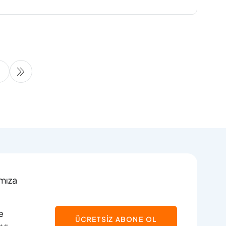
100
101
102
103
104
105
106
107
108
ımıza
e
ÜCRETSİZ ABONE OL
ayı