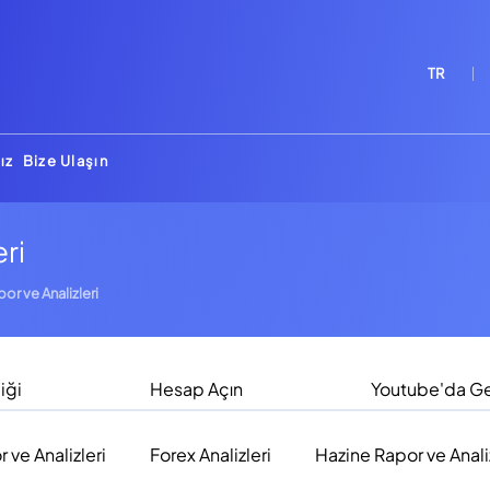
TR
ız
Bize Ulaşın
eri
por ve Analizleri
iği
Hesap Açın
Youtube'da Ge
r ve Analizleri
Forex Analizleri
Hazine Rapor ve Analiz