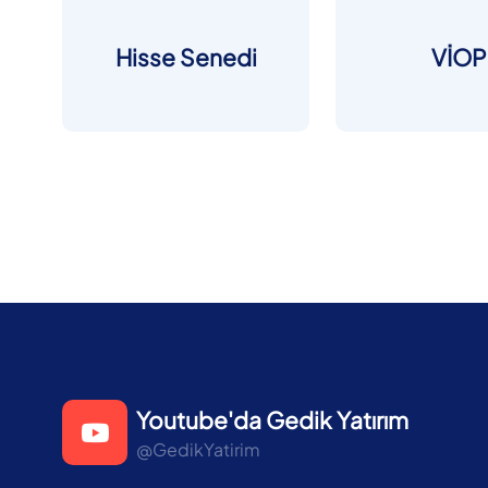
Hisse Senedi
VİOP
Youtube'da Gedik Yatırım
@GedikYatirim