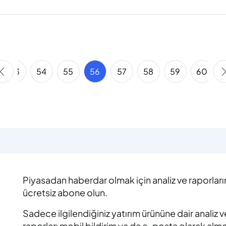
53
54
55
56
57
58
59
60
Piyasadan haberdar olmak için analiz ve raporlar
ücretsiz abone olun.
Sadece ilgilendiğiniz yatırım ürününe dair analiz v
raporları mobil bildirim ya da e-posta olarak alm