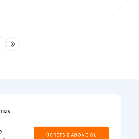
61
62
63
64
65
66
67
68
69
ımıza
e
ÜCRETSİZ ABONE OL
ayı