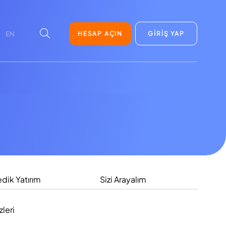
HESAP AÇIN
GİRİŞ YAP
EN
dik Yatırım
Sizi Arayalım
leri