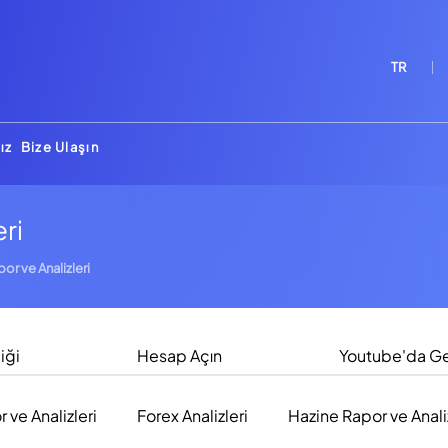
TR
ız
Bize Ulaşın
eri
por ve Analizleri
iği
Hesap Açın
Youtube'da Ge
r ve Analizleri
Forex Analizleri
Hazine Rapor ve Analiz