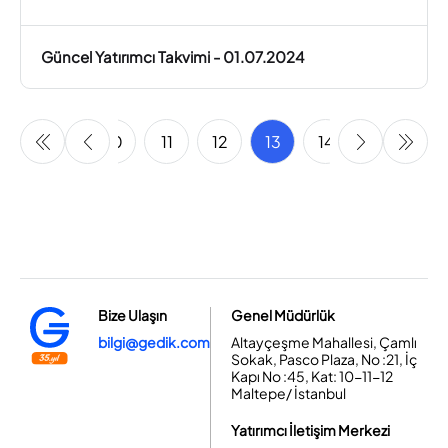
Güncel Yatırımcı Takvimi - 01.07.2024
8
9
10
11
12
13
14
15
16
Bize Ulaşın
Genel Müdürlük
bilgi@gedik.com
Altayçeşme Mahallesi, Çamlı
Sokak, Pasco Plaza, No :21, İç
Kapı No :45, Kat: 10-11-12
Maltepe/ İstanbul
Yatırımcı İletişim Merkezi