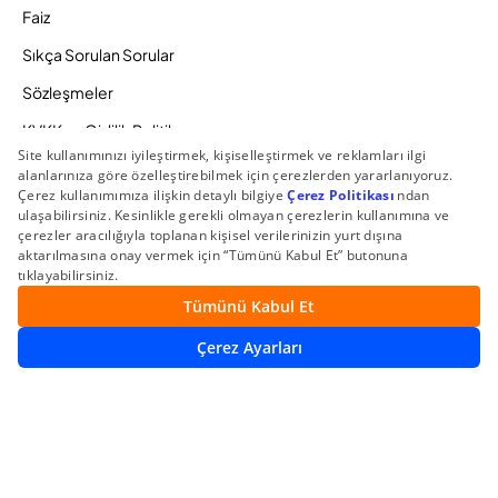
Faiz
Sıkça Sorulan Sorular
Sözleşmeler
KVKK ve Gizlilik Politikamız
Ücretlendirme Politikası
Bilgi Toplumu Hizmetleri
Zaman Aşımına Uğrayacak Hesaplar
Duyurular ve Kampanyalar
© 2026 Gedik Yatırım Menkul Değerler AŞ. Tüm Hakları
Saklıdır.