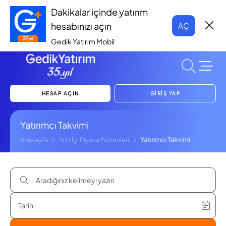
Dakikalar içinde yatırım
hesabınızı açın
AÇ
Gedik Yatırım Mobil
HESAP AÇIN
GİRİŞ YAP
Yatırımcı Takvimi
Anasayfa
Yurt İçi Piyasa Bültenleri
Yatırımcı Takvimi