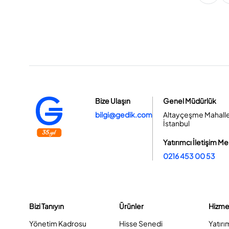
Bize Ulaşın
Genel Müdürlük
bilgi@gedik.com
Altayçeşme Mahallesi
İstanbul
Yatırımcı İletişim Me
0216 453 00 53
Bizi Tanıyın
Ürünler
Hizme
Yönetim Kadrosu
Hisse Senedi
Yatırı