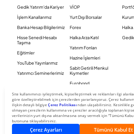
Gedik Yatırım'da Kariyer
VİOP
Portf
İşlem Kanallarımız
Yurt Dışı Borsalar
Kurum
Banka Hesap Bilgilerimiz
Forex
Halka 
Hisse Senedi Hesabı
Halka Arza Katıl
Gedik 
Taşıma
Yatırım Fonları
Eğitimler
Hazine İşlemleri
YouTube Yayınlarımız
Sabit Getirili Menkul
Yatırımcı Seminerlerimiz
Kıymetler
Eurobond
Tahvil ve Bono
© 2026 Gedik Yatırım Menkul Değerler AŞ. Tüm Hakları