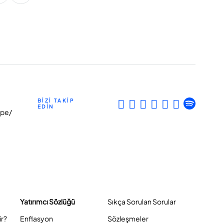
BİZİ TAKİP
EDİN
epe/
Yatırımcı Sözlüğü
Sıkça Sorulan Sorular
ir?
Enflasyon
Sözleşmeler