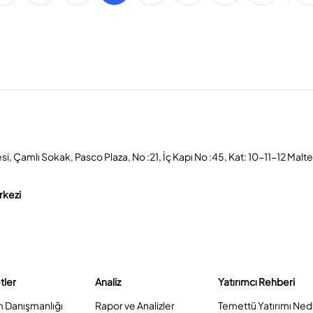
, Çamlı Sokak, Pasco Plaza, No :21, İç Kapı No :45, Kat: 10-11-12 Malt
rkezi
tler
Analiz
Yatırımcı Rehberi
m Danışmanlığı
Rapor ve Analizler
Temettü Yatırımı Ned