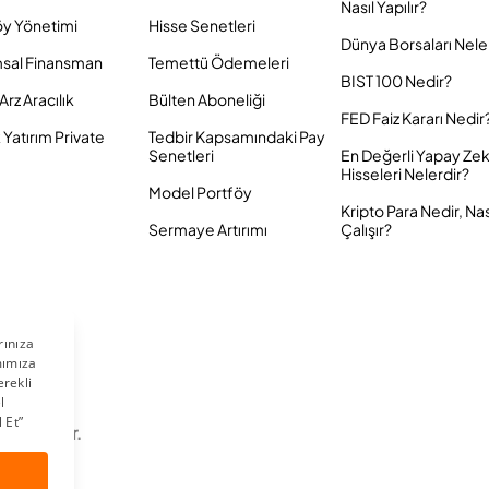
Nasıl Yapılır?
öy Yönetimi
Hisse Senetleri
Dünya Borsaları Nele
sal Finansman
Temettü Ödemeleri
BIST 100 Nedir?
Arz Aracılık
Bülten Aboneliği
FED Faiz Kararı Nedir
Yatırım Private
Tedbir Kapsamındaki Pay
Senetleri
En Değerli Yapay Ze
Hisseleri Nelerdir?
Model Portföy
Kripto Para Nedir, Nas
Sermaye Artırımı
Çalışır?
 Saklıdır.