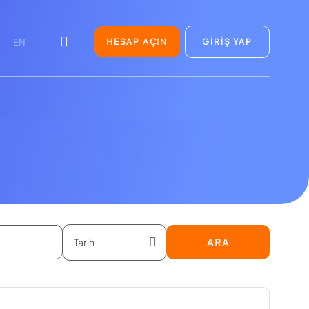
HESAP AÇIN
GİRİŞ YAP
EN
ARA