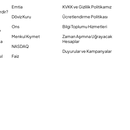
Emtia
KVKK ve Gizlilik Politikamız
rdir?
Döviz Kuru
Ücretlendirme Politikası
Ons
Bilgi Toplumu Hizmetleri
?
Menkul Kıymet
Zaman Aşımına Uğrayacak
ka
Hesaplar
NASDAQ
Duyurular ve Kampanyalar
ıl
Faiz