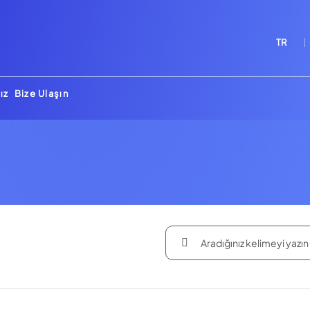
TR
ız
Bize Ulaşın