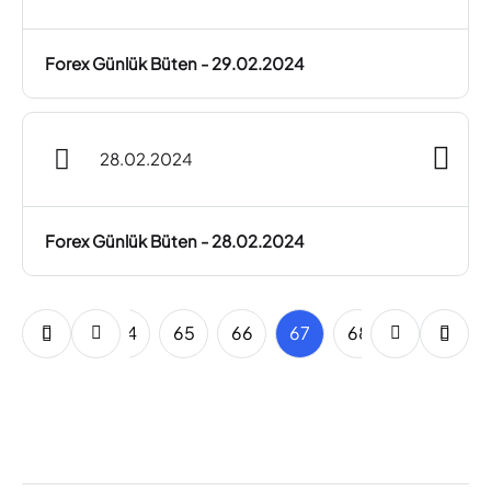
Forex Günlük Büten - 29.02.2024
28.02.2024
Forex Günlük Büten - 28.02.2024
62
63
64
65
66
67
68
69
70