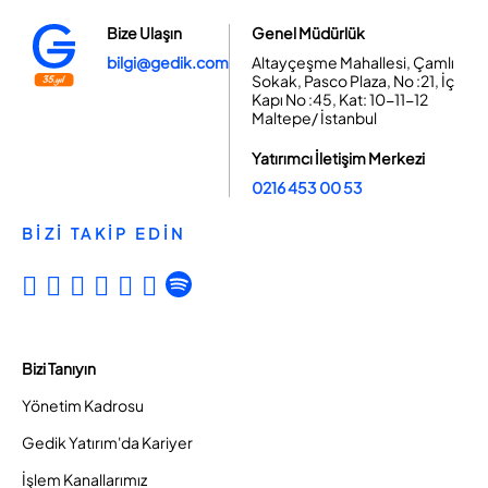
Bize Ulaşın
Genel Müdürlük
bilgi@gedik.com
Altayçeşme Mahallesi, Çamlı
Sokak, Pasco Plaza, No :21, İç
Kapı No :45, Kat: 10-11-12
Maltepe/ İstanbul
Yatırımcı İletişim Merkezi
0216 453 00 53
BİZİ TAKİP EDİN
Bizi Tanıyın
Yönetim Kadrosu
Gedik Yatırım'da Kariyer
İşlem Kanallarımız