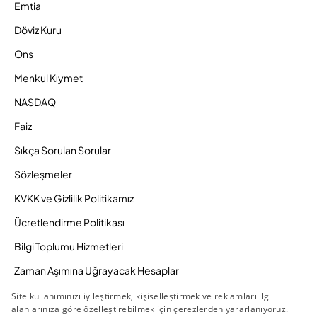
Emtia
Döviz Kuru
Ons
Menkul Kıymet
NASDAQ
Faiz
Sıkça Sorulan Sorular
Sözleşmeler
KVKK ve Gizlilik Politikamız
Ücretlendirme Politikası
Bilgi Toplumu Hizmetleri
Zaman Aşımına Uğrayacak Hesaplar
Duyurular ve Kampanyalar