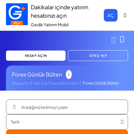
Dakikalar içinde yatırım
hesabınızı açın
AÇ
Gedik Yatırım Mobil
HESAP AÇIN
GİRİŞ YAP
Forex Günlük Bülten
Anasayfa
Yurt Dışı Piyasa Bültenleri
Forex Günlük Bülten