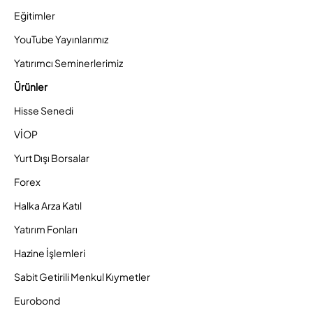
Eğitimler
YouTube Yayınlarımız
Yatırımcı Seminerlerimiz
Ürünler
Hisse Senedi
VİOP
Yurt Dışı Borsalar
Forex
Halka Arza Katıl
Yatırım Fonları
Hazine İşlemleri
Sabit Getirili Menkul Kıymetler
Eurobond