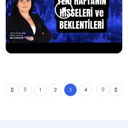
1
2
3
4
5
6