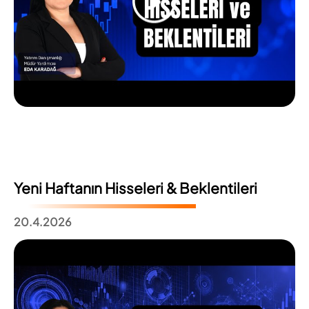
Yeni Haftanın Hisseleri & Beklentileri
20.4.2026