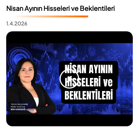
Nisan Ayının Hisseleri ve Beklentileri
1.4.2026