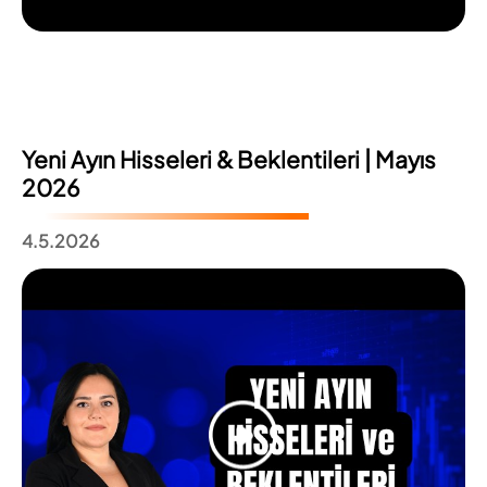
Yeni Ayın Hisseleri & Beklentileri | Mayıs
2026
4.5.2026