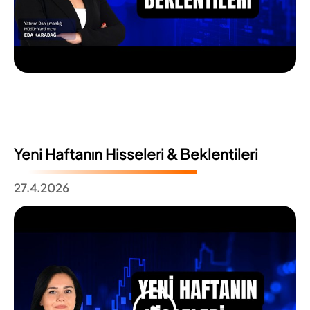
Yeni Haftanın Hisseleri & Beklentileri
27.4.2026