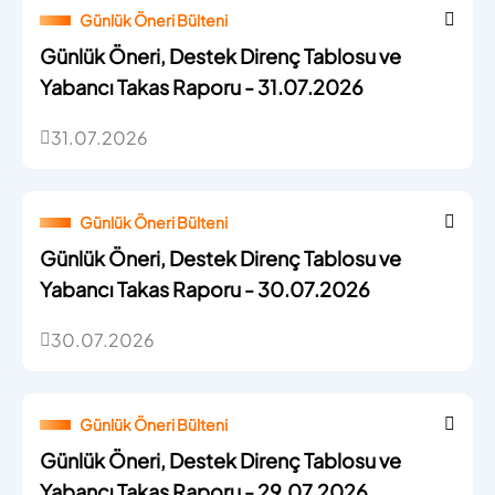
Günlük Öneri Bülteni
Günlük Öneri, Destek Direnç Tablosu ve
Yabancı Takas Raporu - 31.07.2026
31.07.2026
Günlük Öneri Bülteni
Günlük Öneri, Destek Direnç Tablosu ve
Yabancı Takas Raporu - 30.07.2026
30.07.2026
Günlük Öneri Bülteni
Günlük Öneri, Destek Direnç Tablosu ve
Yabancı Takas Raporu - 29.07.2026