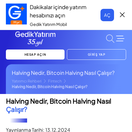
Dakikalar içinde yatırım
hesabınızı açın
AÇ
Gedik Yatırım Mobil
HESAP AÇIN
GİRİŞ YAP
Halving Nedir, Bitcoin Halving Nasıl Çalışır?
Yatırımcı Rehberi
Fintech
Halving Nedir, Bitcoin Halving Nasıl Çalışır?
Halving Nedir, Bitcoin Halving Nasıl
Çalışır?
Yayınlanma Tarihi:
13.12.2024