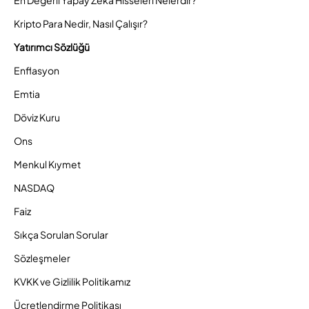
En Değerli Yapay Zeka Hisseleri Nelerdir?
Kripto Para Nedir, Nasıl Çalışır?
Yatırımcı Sözlüğü
Enflasyon
Emtia
Döviz Kuru
Ons
Menkul Kıymet
NASDAQ
Faiz
Sıkça Sorulan Sorular
Sözleşmeler
KVKK ve Gizlilik Politikamız
Ücretlendirme Politikası