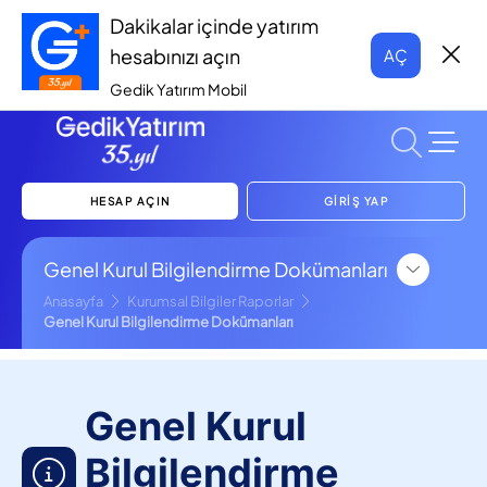
Dakikalar içinde yatırım
hesabınızı açın
AÇ
Gedik Yatırım Mobil
HESAP AÇIN
GİRİŞ YAP
Genel Kurul Bilgilendirme Dokümanları
Anasayfa
Kurumsal Bilgiler Raporlar
Genel Kurul Bilgilendirme Dokümanları
Genel Kurul
Bilgilendirme