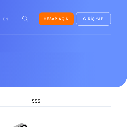
HESAP AÇIN
GİRİŞ YAP
EN
SSS