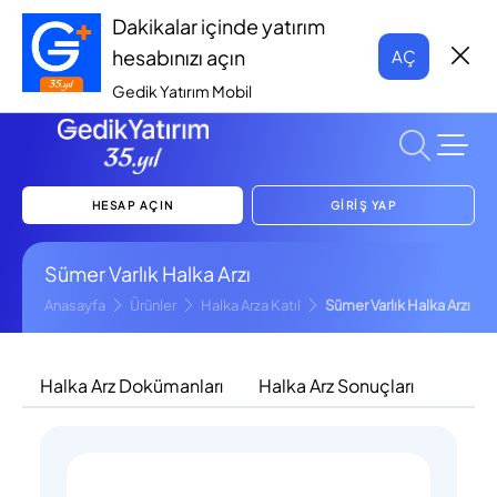
Dakikalar içinde yatırım
hesabınızı açın
AÇ
Gedik Yatırım Mobil
HESAP AÇIN
GİRİŞ YAP
Sümer Varlık Halka Arzı
Anasayfa
Ürünler
Halka Arza Katıl
Sümer Varlık Halka Arzı
Halka Arz Dokümanları
Halka Arz Sonuçları