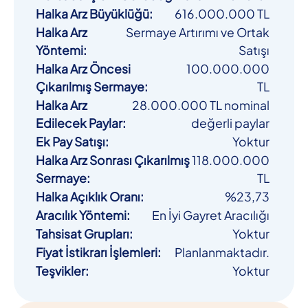
Halka Arz Büyüklüğü
:
616.000.000 TL
Halka Arz
Sermaye Artırımı ve Ortak
Yöntemi
:
Satışı
Halka Arz Öncesi
100.000.000
Çıkarılmış Sermaye
:
TL
Halka Arz
28.000.000 TL nominal
Edilecek Paylar
:
değerli paylar
Ek Pay Satışı
:
Yoktur
Halka Arz Sonrası Çıkarılmış
118.000.000
Sermaye
:
TL
Halka Açıklık Oranı
:
%23,73
Aracılık Yöntemi
:
En İyi Gayret Aracılığı
Tahsisat Grupları
:
Yoktur
Fiyat İstikrarı İşlemleri
:
Planlanmaktadır.
Teşvikler
:
Yoktur