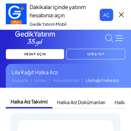
Dakikalar içinde yatırım
hesabınızı açın
AÇ
Gedik Yatırım Mobil
HESAP AÇIN
GİRİŞ YAP
Lila Kağıt Halka Arzı
Anasayfa
Ürünler
Halka Arza Katıl
Lila Kağıt Halka Arzı
Halka Arz Takvimi
Halka Arz Dokümanları
Halka A