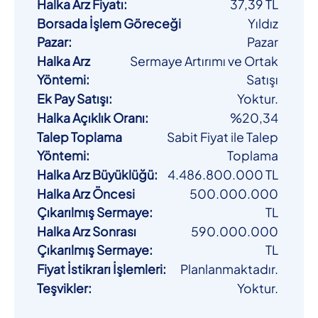
Halka Arz Fiyatı
:
37,39 TL
Borsada İşlem Göreceği
Yıldız
Pazar
:
Pazar
Halka Arz
Sermaye Artırımı ve Ortak
Yöntemi
:
Satışı
Ek Pay Satışı
:
Yoktur.
Halka Açıklık Oranı
:
%20,34
Talep Toplama
Sabit Fiyat ile Talep
Yöntemi
:
Toplama
Halka Arz Büyüklüğü
:
4.486.800.000 TL
Halka Arz Öncesi
500.000.000
Çıkarılmış Sermaye
:
TL
Halka Arz Sonrası
590.000.000
Çıkarılmış Sermaye
:
TL
Fiyat İstikrarı İşlemleri
:
Planlanmaktadır.
Teşvikler
:
Yoktur.