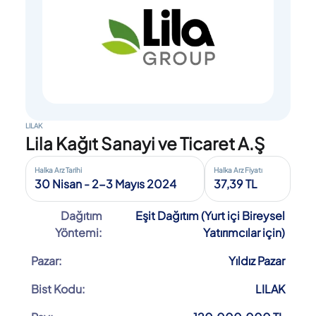
LILAK
Lila Kağıt Sanayi ve Ticaret A.Ş
Halka Arz Tarihi
Halka Arz Fiyatı
30 Nisan - 2-3 Mayıs 2024
37,39 TL
Dağıtım
Eşit Dağıtım (Yurt içi Bireysel
Yöntemi:
Yatırımcılar için)
Pazar:
Yıldız Pazar
Bist Kodu:
LILAK