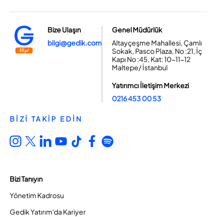
Bize Ulaşın
Genel Müdürlük
bilgi@gedik.com
Altayçeşme Mahallesi, Çamlı
Sokak, Pasco Plaza, No :21, İç
Kapı No :45, Kat: 10-11-12
Maltepe/ İstanbul
Yatırımcı İletişim Merkezi
0216 453 00 53
BİZİ TAKİP EDİN
Bizi Tanıyın
Yönetim Kadrosu
Gedik Yatırım'da Kariyer