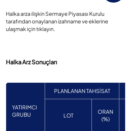
Halka arza ilişkin Sermaye Piyasası Kurulu
tarafından onaylanan izahname ve eklerine
ulaşmak için tıklayın.
Halka Arz Sonuçları
PLANLANAN TAHSİSAT
YATIRIMCI
ORAN
B
GRUBU
LOT
(%)