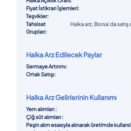
Halka Açıklık Oranı
:
Fiyat İstikrarı İşlemleri
:
Teşvikler
:
Tahsisat
Halka arz, Borsa’da satış 
Grupları
:
Halka Arz Edilecek Paylar
Sermaye Artırımı
:
Ortak Satışı
:
Halka Arz Gelirlerinin Kullanımı
Yem alımları
:
Çiğ süt alımları
:
Peşin alım esasıyla alınarak üretimde kullanıl