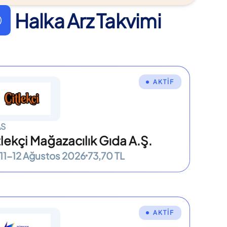
Halka Arz Takvimi
AKTİF
AS
tlekçi Mağazacılık Gıda A.Ş.
11-12 Ağustos 2026
73,70 TL
AKTİF