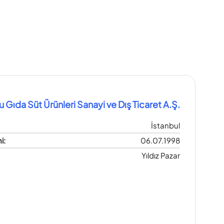
ıda Süt Ürünleri Sanayi ve Dış Ticaret A.Ş.
İstanbul
hi
:
06.07.1998
Yıldız Pazar