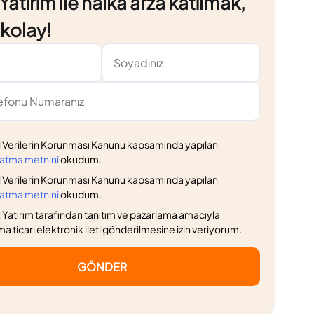
atırım ile halka arza katılmak,
e kolay!
l Verilerin Korunması Kanunu kapsamında yapılan
latma metnini
okudum.
l Verilerin Korunması Kanunu kapsamında yapılan
latma metnini
okudum.
Yatırım tarafından tanıtım ve pazarlama amacıyla
ma ticari elektronik ileti gönderilmesine izin veriyorum.
GÖNDER