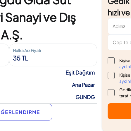
Gedik Y
hızlı v
i Sanayi ve Dış
 A.Ş.
Halka Arz Fiyatı
35 TL
Kişise
aydın
Eşit Dağıtım
Kişise
aydın
Ana Pazar
Gedik 
tarafı
GUNDG
EĞERLENDIRME