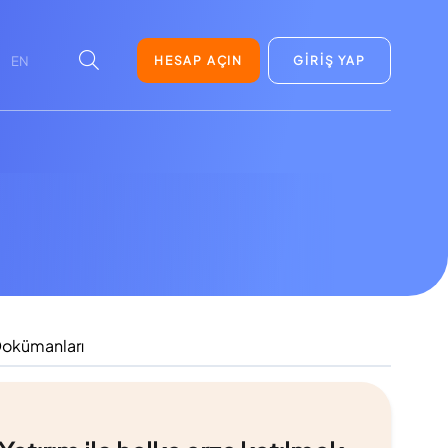
HESAP AÇIN
GİRİŞ YAP
EN
Dokümanları