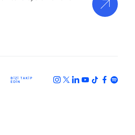
BİZİ TAKİP
EDİN