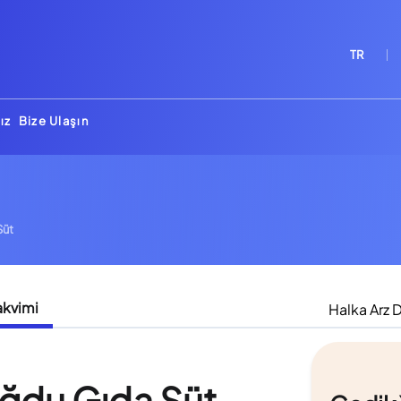
TR
ız
Bize Ulaşın
Süt
akvimi
Halka Arz 
du Gıda Süt