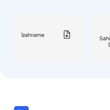
İzahname
Sahi