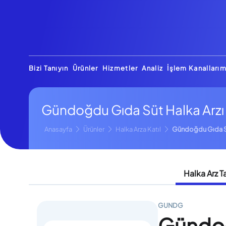
Bizi Tanıyın
Ürünler
Hizmetler
Analiz
İşlem Kanallarım
Gündoğdu Gıda Süt Halka Arzı
Anasayfa
Ürünler
Halka Arza Katıl
Gündoğdu Gıda 
Halka Arz T
GUNDG
Gündoğ