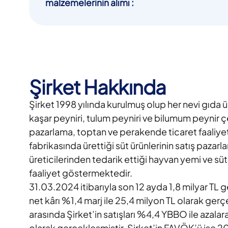
malzemelerinin alımı
:
Şirket Hakkında
Şirket 1998 yılında kurulmuş olup her nevi gıda ü
kaşar peyniri, tulum peyniri ve bilumum peynir çeş
pazarlama, toptan ve perakende ticaret faaliyetl
fabrikasında ürettiği süt ürünlerinin satış pazarl
üreticilerinden tedarik ettiği hayvan yemi ve sü
faaliyet göstermektedir.
31.03.2024 itibarıyla son 12 ayda 1,8 milyar TL 
net kârı %1,4 marj ile 25,4 milyon TL olarak ge
arasında Şirket’in satışları %4,4 YBBO ile azalara
olarak gerçekleşmiştir. Şirket’in FAVÖK’ü ise 20