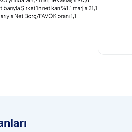
ibarıyla Şirket’in net karı %1,1 marjla 21,1
ibarıyla Net Borç/FAVÖK oranı 1,1
nları