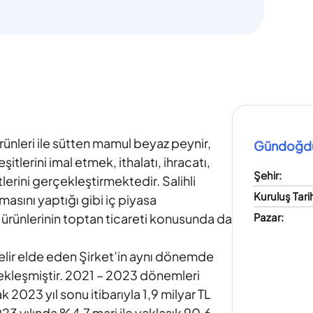
rünleri ile sütten mamul beyaz peynir,
Gündoğdu G
itlerini imal etmek, ithalatı, ihracatı,
Şehir
:
erini gerçekleştirmektedir. Salihli
Kuruluş Tari
amasını yaptığı gibi iç piyasa
t ürünlerinin toptan ticareti konusunda da
Pazar
:
gelir elde eden Şirket’in aynı dönemde
rçekleşmiştir. 2021 – 2023 dönemleri
k 2023 yıl sonu itibarıyla 1,9 milyar TL
23 yılında %4,7 marj ile yaklaşık 90,6