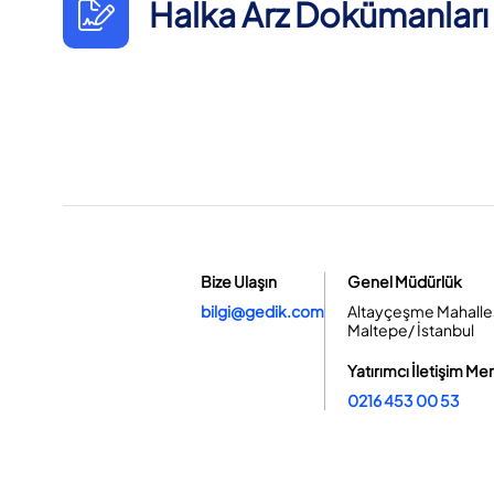
Halka Arz Dokümanları
Bize Ulaşın
Genel Müdürlük
bilgi@gedik.com
Altayçeşme Mahallesi
Maltepe/ İstanbul
Yatırımcı İletişim Me
0216 453 00 53