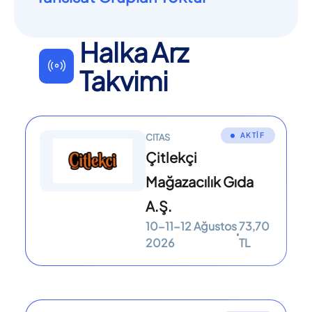
Halka Arz
Takvimi
AKTİF
CITAS
Çitlekçi
Mağazacılık Gıda
A.Ş.
10-11-12 Ağustos
73,70
2026
TL