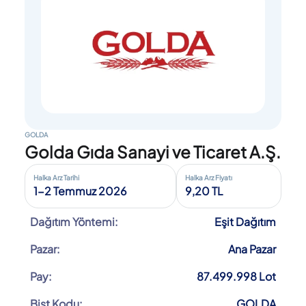
GOLDA
Golda Gıda Sanayi ve Ticaret A.Ş.
Halka Arz Tarihi
Halka Arz Fiyatı
1-2 Temmuz 2026
9,20 TL
Dağıtım Yöntemi:
Eşit Dağıtım
Pazar:
Ana Pazar
Pay:
87.499.998 Lot
Bist Kodu:
GOLDA