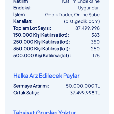
Katılım
Katılım Endeksine
Endeksi
:
Uygundur.
İşlem
Gedik Trader, Online Şube
Kanalları
:
(bist.gedik.com)
Toplam Lot Sayısı
:
87.499.998
150.000 Kişi Katılırsa (lot)
:
583
250.000 Kişi Katılırsa (lot)
:
350
350.000 Kişi Katılırsa (lot)
:
250
500.000 Kişi Katılırsa (lot)
:
175
Halka Arz Edilecek Paylar
Sermaye Artırımı
:
50.000.000 TL
Ortak Satışı
:
37.499.998 TL
Tahsisat Grupları Yoktur