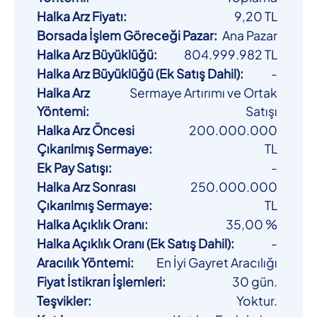
Halka Arz Fiyatı
:
9,20 TL
Borsada İşlem Göreceği Pazar
:
Ana Pazar
Halka Arz Büyüklüğü
:
804.999.982 TL
Halka Arz Büyüklüğü (Ek Satış Dahil)
:
-
Halka Arz
Sermaye Artırımı ve Ortak
Yöntemi
:
Satışı
Halka Arz Öncesi
200.000.000
Çıkarılmış Sermaye
:
TL
Ek Pay Satışı
:
-
Halka Arz Sonrası
250.000.000
Çıkarılmış Sermaye
:
TL
Halka Açıklık Oranı
:
35,00 %
Halka Açıklık Oranı (Ek Satış Dahil)
:
-
Aracılık Yöntemi
:
En İyi Gayret Aracılığı
Fiyat İstikrarı İşlemleri
:
30 gün.
Teşvikler
:
Yoktur.