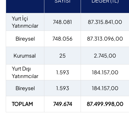
SAYISI
DEĞER (TL)
Yurt İçi
748.081
87.315.841,00
Yatırımcılar
Bireysel
748.056
87.313.096,00
Kurumsal
25
2.745,00
Yurt Dışı
1.593
184.157,00
Yatırımcılar
Bireysel
1.593
184.157,00
TOPLAM
749.674
87.499.998,00