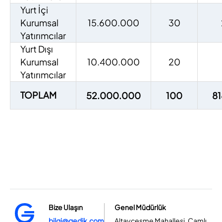
Yurt İçi
Kurumsal
15.600.000
30
Yatırımcılar
Yurt Dışı
Kurumsal
10.400.000
20
Yatırımcılar
TOPLAM
52.000.000
100
81
Bize Ulaşın
Genel Müdürlük
bilgi@gedik.com
Altayçeşme Mahallesi, Çamlı