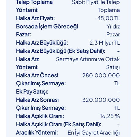
Talep Toplama
Sabit Fiyat ile Talep
Yöntemi
:
Toplama
Halka Arz Fiyatı
:
45,00 TL
Borsada İşlem Göreceği
Yıldız
Pazar
:
Pazar
Halka Arz Büyüklüğü
:
2,3 Milyar TL
Halka Arz Büyüklüğü (Ek Satış Dahil)
:
-
Halka Arz
Sermaye Artırımı ve Ortak
Yöntemi
:
Satışı
Halka Arz Öncesi
280.000.000
Çıkarılmış Sermaye
:
TL
Ek Pay Satışı
:
-
Halka Arz Sonrası
320.000.000
Çıkarılmış Sermaye
:
TL
Halka Açıklık Oranı
:
16,25 %
Halka Açıklık Oranı (Ek Satış Dahil)
:
-
Aracılık Yöntemi
:
En İyi Gayret Aracılığı