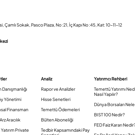
, Çamlı Sokak, Pasco Plaza, No :21, İç Kapı No :45, Kat: 10-11-12
rkezi
tler
Analiz
Yatırımcı Rehberi
m Danışmanlığı
Rapor ve Analizler
Temettü Yatırımı Ned
Nasıl Yapılır?
öy Yönetimi
Hisse Senetleri
Dünya Borsaları Nele
sal Finansman
Temettü Ödemeleri
BIST 100 Nedir?
Arz Aracılık
Bülten Aboneliği
FED Faiz Kararı Nedir
Yatırım Private
Tedbir Kapsamındaki Pay