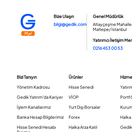
Bize Ulaşın
Genel Müdürlük
bilgi@gedik.com
Altayçeşme Mahallesi
Maltepe/ İstanbul
Yatırımcı İletişim Me
0216 453 00 53
Bizi Tanıyın
Ürünler
Hizme
Yönetim Kadrosu
Hisse Senedi
Yatırı
Gedik Yatırım'da Kariyer
VİOP
Portf
İşlem Kanallarımız
Yurt Dışı Borsalar
Kurum
Banka Hesap Bilgilerimiz
Forex
Halka 
Hisse Senedi Hesabı
Halka Arza Katıl
Gedik 