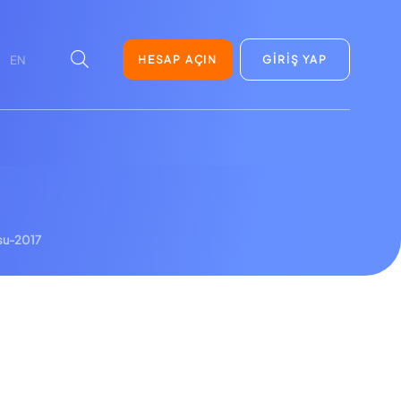
HESAP AÇIN
GİRİŞ YAP
EN
su-2017