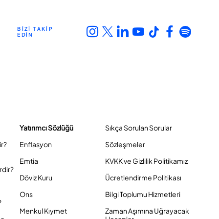
BİZİ TAKİP
EDİN
Yatırımcı Sözlüğü
Sıkça Sorulan Sorular
ir?
Enflasyon
Sözleşmeler
Emtia
KVKK ve Gizlilik Politikamız
rdir?
Döviz Kuru
Ücretlendirme Politikası
Ons
Bilgi Toplumu Hizmetleri
?
Menkul Kıymet
Zaman Aşımına Uğrayacak