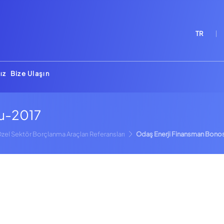
TR
ız
Bize Ulaşın
su-2017
zel Sektör Borçlanma Araçları Referansları
Odaş Enerji Finansman Bono