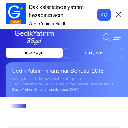
Dakikalar içinde yatırım
hesabınızı açın
AÇ
Gedik Yatırım Mobil
HESAP AÇIN
GİRİŞ YAP
Gedik Yatırım Finansman Bonosu-2016
Anasayfa
Halka Arz Aracılık Kategoriler
Gedik Yatırım Özel Sektör Borçlanma Araçları Referansları
Gedik Yatırım Finansman Bonosu-2016