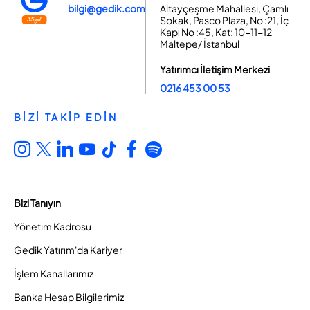
bilgi@gedik.com
Altayçeşme Mahallesi, Çamlı
Sokak, Pasco Plaza, No :21, İç
Kapı No :45, Kat: 10-11-12
Maltepe/ İstanbul
Yatırımcı İletişim Merkezi
0216 453 00 53
BİZİ TAKİP EDİN
Bizi Tanıyın
Yönetim Kadrosu
Gedik Yatırım'da Kariyer
İşlem Kanallarımız
Banka Hesap Bilgilerimiz