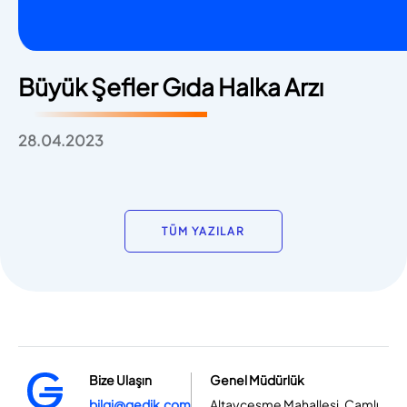
Büyük Şefler Gıda Halka Arzı
28.04.2023
TÜM YAZILAR
Bize Ulaşın
Genel Müdürlük
bilgi@gedik.com
Altayçeşme Mahallesi, Çamlı