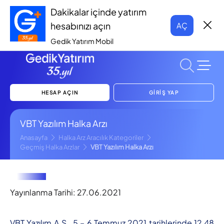
Dakikalar içinde yatırım
hesabınızı açın
AÇ
Gedik Yatırım Mobil
HESAP AÇIN
GİRİŞ YAP
VBT Yazılım Halka Arzı
Anasayfa
Halka Arz Aracılık Kategoriler
Geçmiş Halka Arzlar
VBT Yazılım Halka Arzı
Yayınlanma Tarihi:
27.06.2021
VBT Yazılım A.Ş., 5 – 6 Temmuz 2021 tarihlerinde 12,48