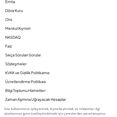
Emtia
Döviz Kuru
Ons
Menkul Kıymet
NASDAQ
Faiz
Sıkça Sorulan Sorular
Sözleşmeler
KVKK ve Gizlilik Politikamız
Ücretlendirme Politikası
Bilgi Toplumu Hizmetleri
Zaman Aşımına Uğrayacak Hesaplar
Duyurular ve Kampanyalar