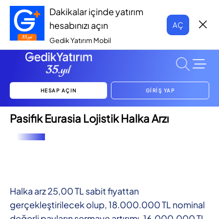
Dakikalar içinde yatırım
hesabınızı açın
AÇ
Gedik Yatırım Mobil
HESAP AÇIN
GİRİŞ YAP
Pasifik Eurasia Lojistik Halka Arzı
Halka arz 25,00 TL sabit fiyattan
gerçekleştirilecek olup, 18.000.000 TL nominal
değerli payların sermaye artırımı, 16.000.000 TL