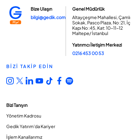
Bize Ulaşın
Genel Müdürlük
bilgi@gedik.com
Altayçeşme Mahallesi, Çamlı
Sokak, Pasco Plaza, No :21, İç
Kapı No :45, Kat: 10-11-12
Maltepe/ İstanbul
Yatırımcı İletişim Merkezi
0216 453 00 53
BİZİ TAKİP EDİN
Bizi Tanıyın
Yönetim Kadrosu
Gedik Yatırım'da Kariyer
İşlem Kanallarımız