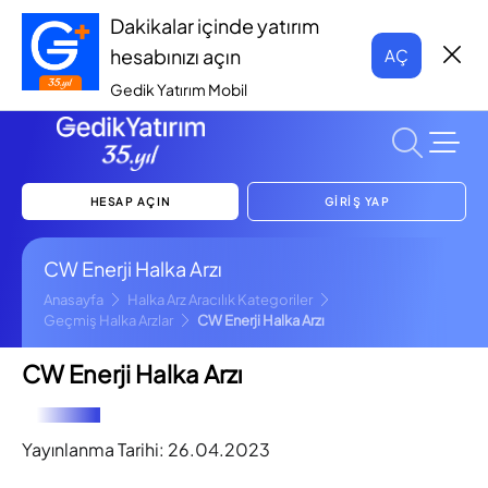
Dakikalar içinde yatırım
hesabınızı açın
AÇ
Gedik Yatırım Mobil
HESAP AÇIN
GİRİŞ YAP
CW Enerji Halka Arzı
Anasayfa
Halka Arz Aracılık Kategoriler
Geçmiş Halka Arzlar
CW Enerji Halka Arzı
CW Enerji Halka Arzı
Yayınlanma Tarihi:
26.04.2023