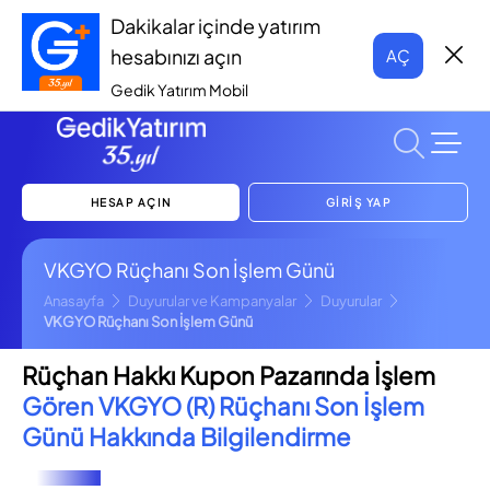
Dakikalar içinde yatırım
hesabınızı açın
AÇ
Gedik Yatırım Mobil
HESAP AÇIN
GİRİŞ YAP
VKGYO Rüçhanı Son İşlem Günü
Anasayfa
Duyurular ve Kampanyalar
Duyurular
VKGYO Rüçhanı Son İşlem Günü
Rüçhan Hakkı Kupon Pazarında İşlem
Gören VKGYO (R) Rüçhanı Son İşlem
Günü Hakkında Bilgilendirme