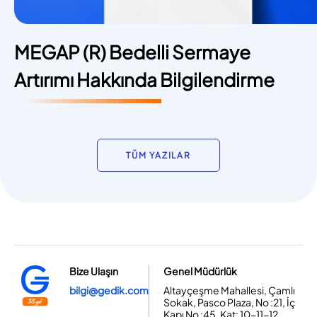
MEGAP (R) Bedelli Sermaye
Artırımı Hakkında Bilgilendirme
TÜM YAZILAR
Bize Ulaşın
Genel Müdürlük
bilgi@gedik.com
Altayçeşme Mahallesi, Çamlı
Sokak, Pasco Plaza, No :21, İç
Kapı No :45, Kat: 10-11-12