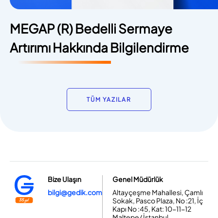
MEGAP (R) Bedelli Sermaye
Artırımı Hakkında Bilgilendirme
TÜM YAZILAR
Bize Ulaşın
Genel Müdürlük
bilgi@gedik.com
Altayçeşme Mahallesi, Çamlı
Sokak, Pasco Plaza, No :21, İç
Kapı No :45, Kat: 10-11-12
Maltepe/ İstanbul