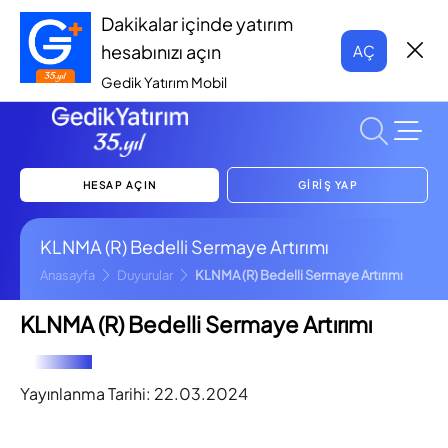
Dakikalar içinde yatırım
hesabınızı açın
AÇ
Gedik Yatırım Mobil
HESAP AÇIN
GİRİŞ YAP
KLNMA (R) Bedelli Sermaye Artırımı
Anasayfa
Duyurular
KLNMA (R) Bedelli Sermaye Artırımı
KLNMA (R) Bedelli Sermaye Artırımı
Yayınlanma Tarihi:
22.03.2024