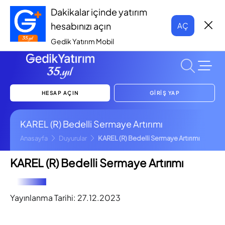
Dakikalar içinde yatırım
hesabınızı açın
AÇ
Gedik Yatırım Mobil
HESAP AÇIN
GİRİŞ YAP
KAREL (R) Bedelli Sermaye Artırımı
Anasayfa
Duyurular
KAREL (R) Bedelli Sermaye Artırımı
KAREL (R) Bedelli Sermaye Artırımı
Yayınlanma Tarihi:
27.12.2023