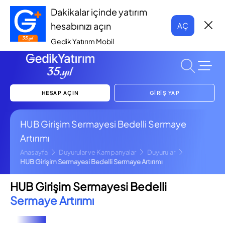
Dakikalar içinde yatırım
hesabınızı açın
AÇ
Gedik Yatırım Mobil
HESAP AÇIN
GİRİŞ YAP
HUB Girişim Sermayesi Bedelli Sermaye
Artırımı
Anasayfa
Duyurular ve Kampanyalar
Duyurular
HUB Girişim Sermayesi Bedelli Sermaye Artırımı
HUB Girişim Sermayesi Bedelli
Sermaye Artırımı