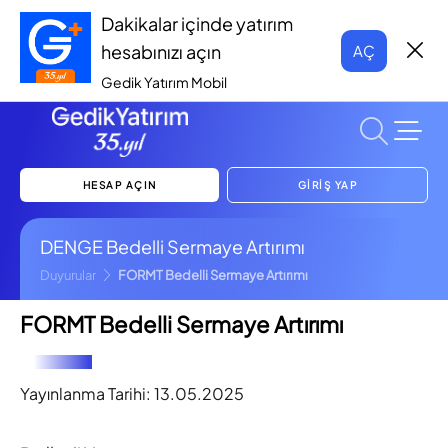
Dakikalar içinde yatırım
hesabınızı açın
AÇ
Gedik Yatırım Mobil
HESAP AÇIN
GİRİŞ YAP
DENGE Bedelli Sermaye Artırımı
Duyurular
FORMT Bedelli Sermaye Artırımı
FORMT Bedelli Sermaye Artırımı
Yayınlanma Tarihi:
13.05.2025