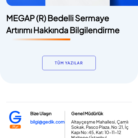
MEGAP (R) Bedelli Sermaye
Artırımı Hakkında Bilgilendirme
TÜM YAZILAR
Bize Ulaşın
Genel Müdürlük
bilgi@gedik.com
Altayçeşme Mahallesi, Çamlı
Sokak, Pasco Plaza, No :21, İç
Kapı No :45, Kat: 10-11-12
Maltepe/ İstanbul