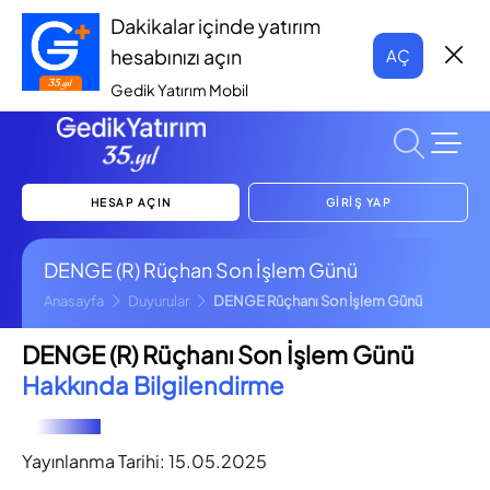
Dakikalar içinde yatırım
hesabınızı açın
AÇ
Gedik Yatırım Mobil
HESAP AÇIN
GİRİŞ YAP
DENGE (R) Rüçhan Son İşlem Günü
Anasayfa
Duyurular
DENGE Rüçhanı Son İşlem Günü
DENGE (R) Rüçhanı Son İşlem Günü
Hakkında Bilgilendirme
Yayınlanma Tarihi:
15.05.2025