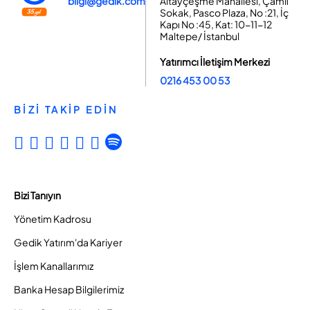
bilgi@gedik.com
Altayçeşme Mahallesi, Çamlı
Sokak, Pasco Plaza, No :21, İç
Kapı No :45, Kat: 10-11-12
Maltepe/ İstanbul
Yatırımcı İletişim Merkezi
0216 453 00 53
BİZİ TAKİP EDİN
Bizi Tanıyın
Yönetim Kadrosu
Gedik Yatırım'da Kariyer
İşlem Kanallarımız
Banka Hesap Bilgilerimiz