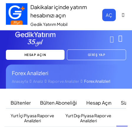
Dakikalar içinde yatırım
hesabınızı açın
AÇ
Gedik Yatırım Mobil
HESAP AÇIN
GİRİŞ YAP
Forex Analizleri
Anasayfa
Analiz
Rapor ve Analizler
Forex Analizleri
Bültenler
Bülten Aboneliği
Hesap Açın
Sizi 
Yurt İçi Piyasa Rapor ve
Yurt Dışı Piyasa Rapor ve
F
Analizleri
Analizleri