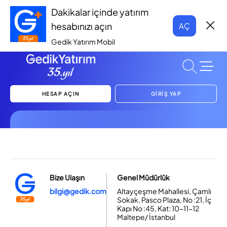
Dakikalar içinde yatırım
hesabınızı açın
AÇ
Gedik Yatırım Mobil
HESAP AÇIN
GİRİŞ YAP
Bize Ulaşın
Genel Müdürlük
bilgi@gedik.com
Altayçeşme Mahallesi, Çamlı
Sokak, Pasco Plaza, No :21, İç
Kapı No :45, Kat: 10-11-12
Maltepe/ İstanbul