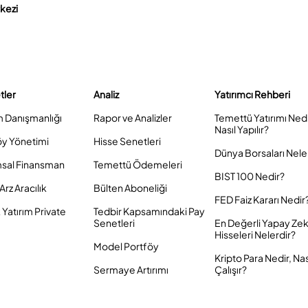
rkezi
tler
Analiz
Yatırımcı Rehberi
m Danışmanlığı
Rapor ve Analizler
Temettü Yatırımı Ned
Nasıl Yapılır?
öy Yönetimi
Hisse Senetleri
Dünya Borsaları Nele
sal Finansman
Temettü Ödemeleri
BIST 100 Nedir?
Arz Aracılık
Bülten Aboneliği
FED Faiz Kararı Nedir
Yatırım Private
Tedbir Kapsamındaki Pay
Senetleri
En Değerli Yapay Ze
Hisseleri Nelerdir?
Model Portföy
Kripto Para Nedir, Nas
Sermaye Artırımı
Çalışır?