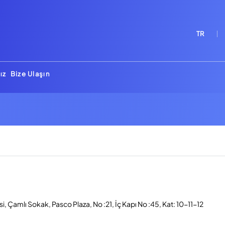
TR
ız
Bize Ulaşın
, Çamlı Sokak, Pasco Plaza, No :21, İç Kapı No :45, Kat: 10-11-12