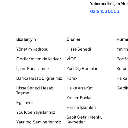
Yatırımcı İletişim Me
0216 453 00 53
Bizi Tanıyın
Ürünler
Hizme
Yönetim Kadrosu
Hisse Senedi
Yatırı
Gedik Yatırım'da Kariyer
VİOP
Portf
İşlem Kanallarımız
Yurt Dışı Borsalar
Kurum
Banka Hesap Bilgilerimiz
Forex
Halka 
Hisse Senedi Hesabı
Halka Arza Katıl
Gedik 
Taşıma
Yatırım Fonları
Eğitimler
Hazine İşlemleri
YouTube Yayınlarımız
Sabit Getirili Menkul
Yatırımcı Seminerlerimiz
Kıymetler