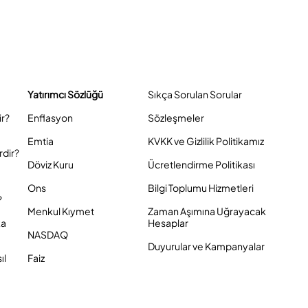
Yatırımcı Sözlüğü
Sıkça Sorulan Sorular
ir?
Enflasyon
Sözleşmeler
Emtia
KVKK ve Gizlilik Politikamız
rdir?
Döviz Kuru
Ücretlendirme Politikası
Ons
Bilgi Toplumu Hizmetleri
?
Menkul Kıymet
Zaman Aşımına Uğrayacak
ka
Hesaplar
NASDAQ
Duyurular ve Kampanyalar
ıl
Faiz