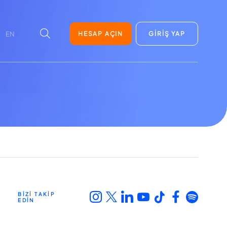
HESAP AÇIN
GİRİŞ YAP
EN
BİZİ TAKİP
EDİN