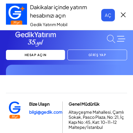
Dakikalar içinde yatırım
hesabınızı açın
AÇ
Gedik Yatırım Mobil
HESAP AÇIN
GİRİŞ YAP
Bize Ulaşın
Genel Müdürlük
bilgi@gedik.com
Altayçeşme Mahallesi, Çamlı
Sokak, Pasco Plaza, No :21, İç
Kapı No :45, Kat: 10-11-12
Maltepe/ İstanbul