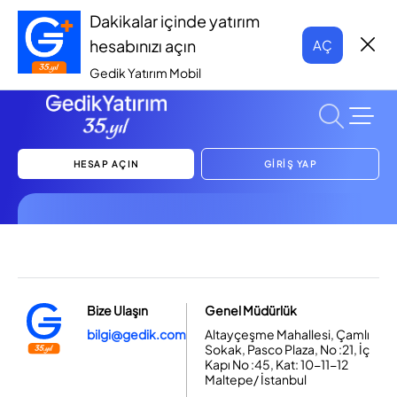
Dakikalar içinde yatırım
hesabınızı açın
AÇ
Gedik Yatırım Mobil
HESAP AÇIN
GİRİŞ YAP
Bize Ulaşın
Genel Müdürlük
bilgi@gedik.com
Altayçeşme Mahallesi, Çamlı
Sokak, Pasco Plaza, No :21, İç
Kapı No :45, Kat: 10-11-12
Maltepe/ İstanbul