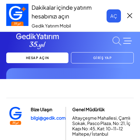
Dakikalar içinde yatırım
hesabınızı açın
AÇ
Gedik Yatırım Mobil
HESAP AÇIN
GİRİŞ YAP
Bize Ulaşın
Genel Müdürlük
bilgi@gedik.com
Altayçeşme Mahallesi, Çamlı
Sokak, Pasco Plaza, No :21, İç
Kapı No :45, Kat: 10-11-12
Maltepe/ İstanbul