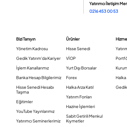
Yatırımcı İletişim Me
0216 453 00 53
Bizi Tanıyın
Ürünler
Hizme
Yönetim Kadrosu
Hisse Senedi
Yatırı
Gedik Yatırım'da Kariyer
VİOP
Portf
İşlem Kanallarımız
Yurt Dışı Borsalar
Kurum
Banka Hesap Bilgilerimiz
Forex
Halka 
Hisse Senedi Hesabı
Halka Arza Katıl
Gedik 
Taşıma
Yatırım Fonları
Eğitimler
Hazine İşlemleri
YouTube Yayınlarımız
Sabit Getirili Menkul
Yatırımcı Seminerlerimiz
Kıymetler