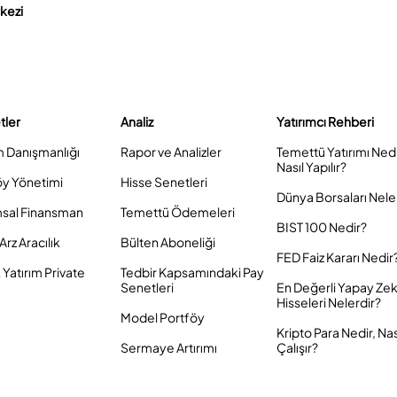
rkezi
tler
Analiz
Yatırımcı Rehberi
m Danışmanlığı
Rapor ve Analizler
Temettü Yatırımı Ned
Nasıl Yapılır?
öy Yönetimi
Hisse Senetleri
Dünya Borsaları Nele
sal Finansman
Temettü Ödemeleri
BIST 100 Nedir?
Arz Aracılık
Bülten Aboneliği
FED Faiz Kararı Nedir
Yatırım Private
Tedbir Kapsamındaki Pay
Senetleri
En Değerli Yapay Ze
Hisseleri Nelerdir?
Model Portföy
Kripto Para Nedir, Nas
Sermaye Artırımı
Çalışır?