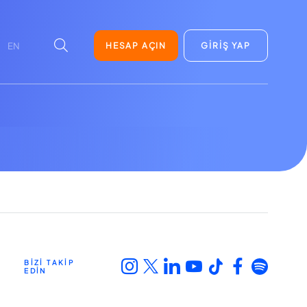
HESAP AÇIN
GİRİŞ YAP
EN
BİZİ TAKİP
EDİN