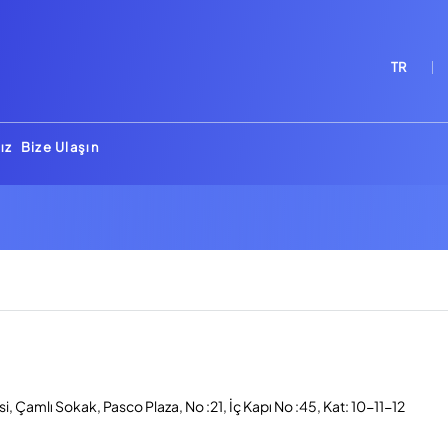
TR
ız
Bize Ulaşın
, Çamlı Sokak, Pasco Plaza, No :21, İç Kapı No :45, Kat: 10-11-12