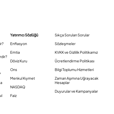
Yatırımcı Sözlüğü
Sıkça Sorulan Sorular
ir?
Enflasyon
Sözleşmeler
Emtia
KVKK ve Gizlilik Politikamız
rdir?
Döviz Kuru
Ücretlendirme Politikası
Ons
Bilgi Toplumu Hizmetleri
?
Menkul Kıymet
Zaman Aşımına Uğrayacak
ka
Hesaplar
NASDAQ
Duyurular ve Kampanyalar
ıl
Faiz