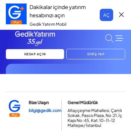
Dakikalar içinde yatırım
hesabınızı açın
AÇ
Gedik Yatırım Mobil
HESAP AÇIN
GİRİŞ YAP
Bize Ulaşın
Genel Müdürlük
bilgi@gedik.com
Altayçeşme Mahallesi, Çamlı
Sokak, Pasco Plaza, No :21, İç
Kapı No :45, Kat: 10-11-12
Maltepe/ İstanbul