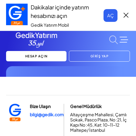
Dakikalar içinde yatırım
hesabınızı açın
AÇ
Gedik Yatırım Mobil
HESAP AÇIN
GİRİŞ YAP
Bize Ulaşın
Genel Müdürlük
bilgi@gedik.com
Altayçeşme Mahallesi, Çamlı
Sokak, Pasco Plaza, No :21, İç
Kapı No :45, Kat: 10-11-12
Maltepe/ İstanbul