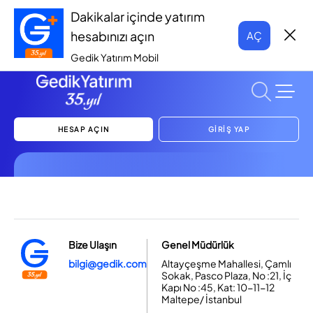
Dakikalar içinde yatırım
hesabınızı açın
AÇ
Gedik Yatırım Mobil
HESAP AÇIN
GİRİŞ YAP
Bize Ulaşın
Genel Müdürlük
bilgi@gedik.com
Altayçeşme Mahallesi, Çamlı
Sokak, Pasco Plaza, No :21, İç
Kapı No :45, Kat: 10-11-12
Maltepe/ İstanbul