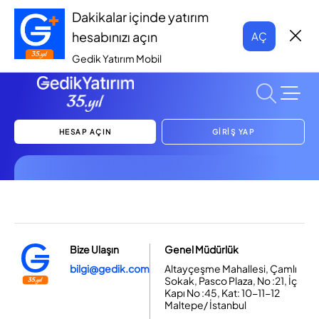
Dakikalar içinde yatırım
hesabınızı açın
AÇ
Gedik Yatırım Mobil
HESAP AÇIN
GİRİŞ YAP
Bize Ulaşın
Genel Müdürlük
bilgi@gedik.com
Altayçeşme Mahallesi, Çamlı
Sokak, Pasco Plaza, No :21, İç
Kapı No :45, Kat: 10-11-12
Maltepe/ İstanbul