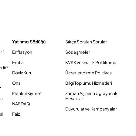
Yatırımcı Sözlüğü
Sıkça Sorulan Sorular
ir?
Enflasyon
Sözleşmeler
Emtia
KVKK ve Gizlilik Politikamız
rdir?
Döviz Kuru
Ücretlendirme Politikası
Ons
Bilgi Toplumu Hizmetleri
?
Menkul Kıymet
Zaman Aşımına Uğrayacak
ka
Hesaplar
NASDAQ
Duyurular ve Kampanyalar
ıl
Faiz