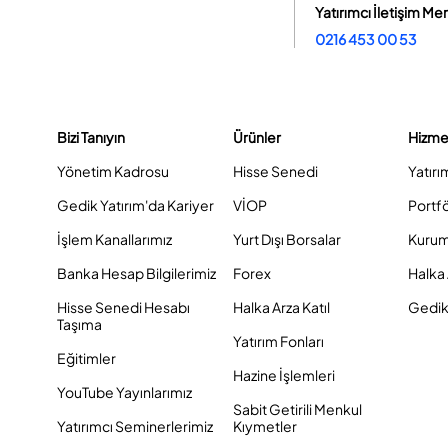
Yatırımcı İletişim Me
0216 453 00 53
Bizi Tanıyın
Ürünler
Hizme
Yönetim Kadrosu
Hisse Senedi
Yatırı
Gedik Yatırım'da Kariyer
VİOP
Portf
İşlem Kanallarımız
Yurt Dışı Borsalar
Kurum
Banka Hesap Bilgilerimiz
Forex
Halka 
Hisse Senedi Hesabı
Halka Arza Katıl
Gedik 
Taşıma
Yatırım Fonları
Eğitimler
Hazine İşlemleri
YouTube Yayınlarımız
Sabit Getirili Menkul
Yatırımcı Seminerlerimiz
Kıymetler