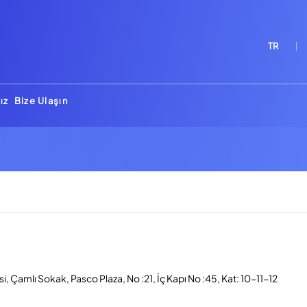
TR
ız
Bize Ulaşın
, Çamlı Sokak, Pasco Plaza, No :21, İç Kapı No :45, Kat: 10-11-12