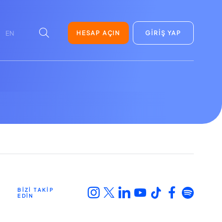
HESAP AÇIN
GİRİŞ YAP
EN
BİZİ TAKİP
EDİN