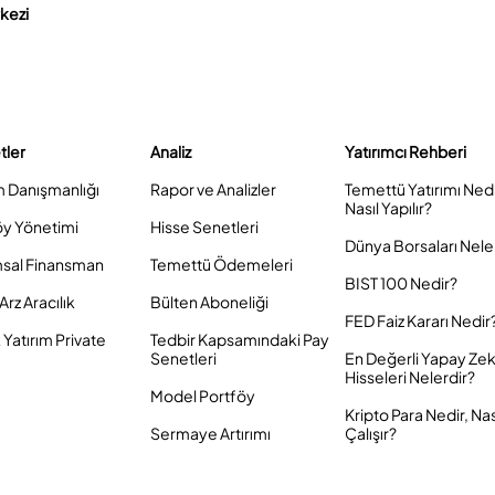
rkezi
tler
Analiz
Yatırımcı Rehberi
m Danışmanlığı
Rapor ve Analizler
Temettü Yatırımı Ned
Nasıl Yapılır?
öy Yönetimi
Hisse Senetleri
Dünya Borsaları Nele
sal Finansman
Temettü Ödemeleri
BIST 100 Nedir?
Arz Aracılık
Bülten Aboneliği
FED Faiz Kararı Nedir
Yatırım Private
Tedbir Kapsamındaki Pay
Senetleri
En Değerli Yapay Ze
Hisseleri Nelerdir?
Model Portföy
Kripto Para Nedir, Nas
Sermaye Artırımı
Çalışır?