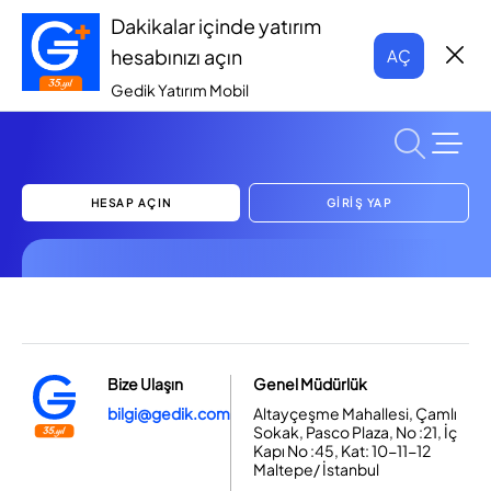
Dakikalar içinde yatırım
hesabınızı açın
AÇ
Gedik Yatırım Mobil
HESAP AÇIN
GİRİŞ YAP
Bize Ulaşın
Genel Müdürlük
bilgi@gedik.com
Altayçeşme Mahallesi, Çamlı
Sokak, Pasco Plaza, No :21, İç
Kapı No :45, Kat: 10-11-12
Maltepe/ İstanbul