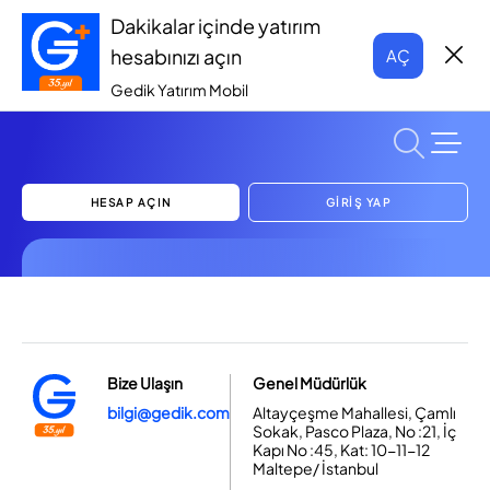
Dakikalar içinde yatırım
hesabınızı açın
AÇ
Gedik Yatırım Mobil
HESAP AÇIN
GİRİŞ YAP
Bize Ulaşın
Genel Müdürlük
bilgi@gedik.com
Altayçeşme Mahallesi, Çamlı
Sokak, Pasco Plaza, No :21, İç
Kapı No :45, Kat: 10-11-12
Maltepe/ İstanbul